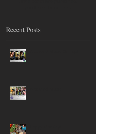
Once posts are published,
you’ll see them here.
Recent Posts
Weekend Music On Tap!
Weekend Music!
Happy Monday!