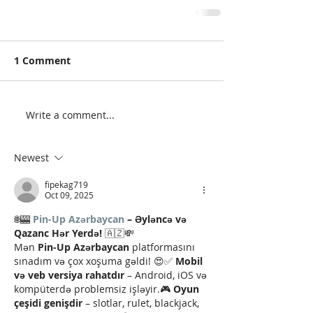
1 Comment
Write a comment...
Newest
fipekag719
Oct 09, 2025
🌐🎰 
Pin-Up Azərbaycan
 – Əyləncə və 
Qazanc Hər Yerdə!
 🇦🇿💸
Mən 
Pin-Up Azərbaycan
 platformasını 
sınadım və çox xoşuma gəldi! 😍✅ 
Mobil 
və veb versiya rahatdır
 – Android, iOS və 
kompüterdə problemsiz işləyir.🎮 
Oyun 
çeşidi genişdir
 – slotlar, rulet, blackjack, 