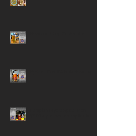
Newfound Gap Golden Ale
Nydee Effret IPA is Back on Tap!
Pumpkin Layers Spice Beer!
$3.00 a pint while supplies last!