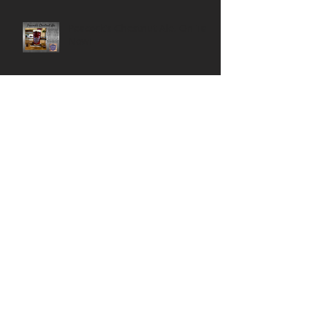
Peacock's Chestnut Ale. On Tap
Now!
Don't Forget to Fill your
Growlers!
Like and Share this post on
Facebook to Win!
Wishing you a Happy
Thanksgiving!