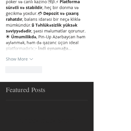
poker və canlı kazino 🃏🎲.⚡ 
Platforma 
sürətli və stabildir
, heç bir donma və 
gecikmə yoxdur.💳 
Depozit və çıxarış 
rahatdır
, balans idarəsi bir neçə kliklə 
mümkündür.🔒 
Təhlükəsizlik yüksək 
səviyyədədir
, şəxsi məlumatlar qorunur.
🌟 
Ümumilikdə
, Pin-Up Azərbaycan həm 
əylənmək, həm də qazanc üçün ideal 
platformadır!👉 
İndi oynamağa…
Show More
Like
Reply
Featured Posts
Check back soon